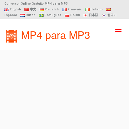
Conversor Online Gratuito
MP4 para MP3
English
中文
Deustch
Français
Italiano
Español
Dutch
Português
Polski
日本語
한국어
MP4 para MP3
Toggl
navig